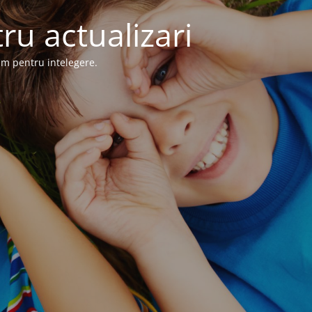
ru actualizari
im pentru intelegere.