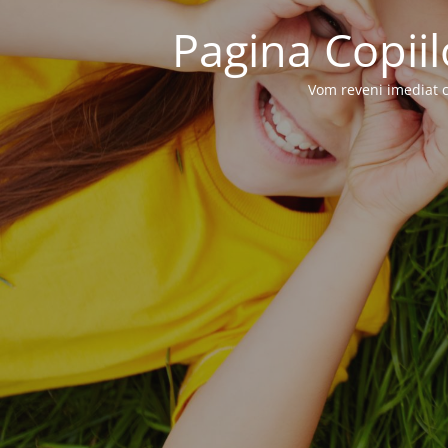
Pagina Copiil
Vom reveni imediat c