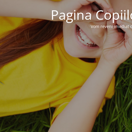
Pagina Copiil
Vom reveni imediat c