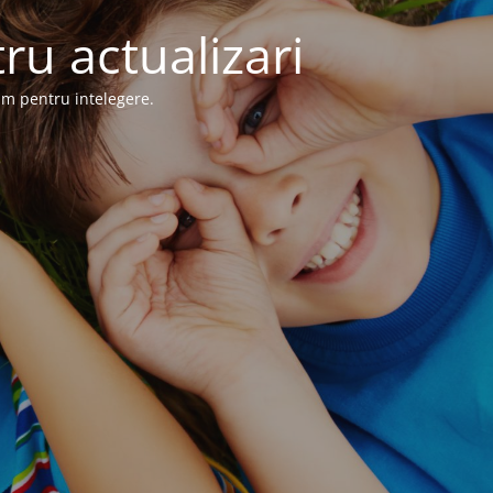
ru actualizari
im pentru intelegere.