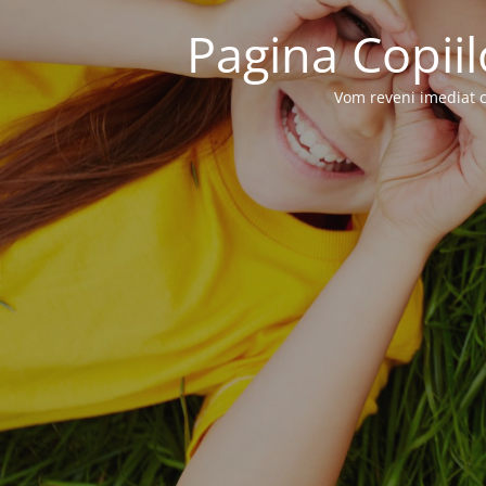
Pagina Copiil
Vom reveni imediat c