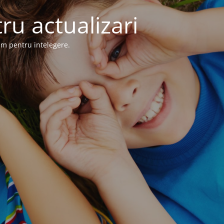
ru actualizari
im pentru intelegere.