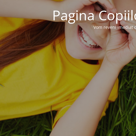
Pagina Copiil
Vom reveni imediat c