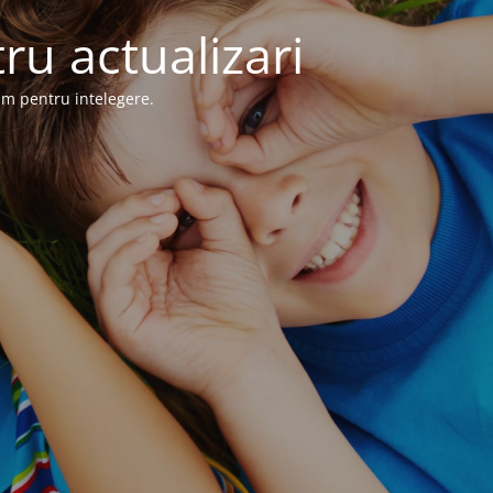
ru actualizari
im pentru intelegere.