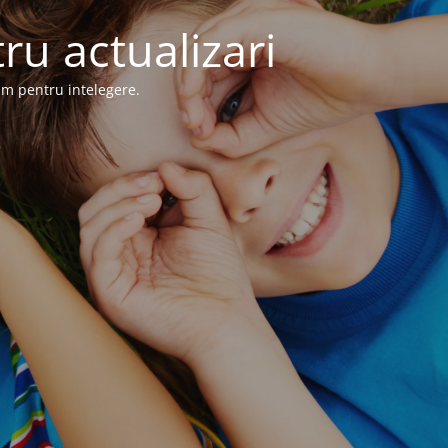
ru actualizari
im pentru intelegere.