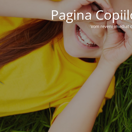
Pagina Copiil
Vom reveni imediat c