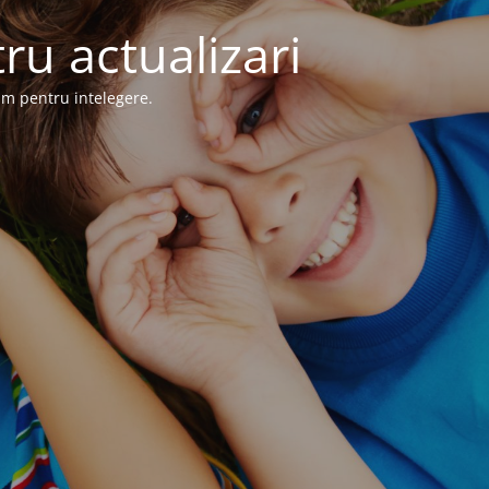
ru actualizari
im pentru intelegere.