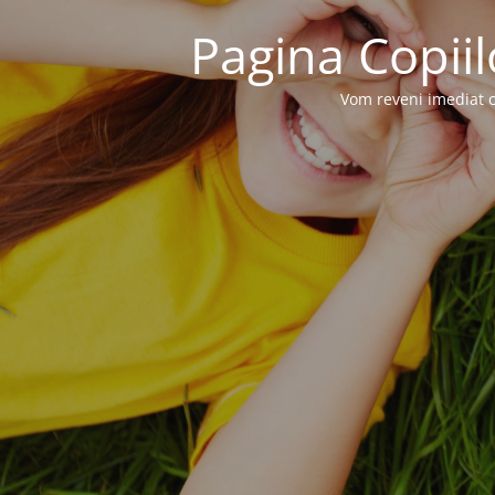
Pagina Copiil
Vom reveni imediat c