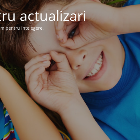
ru actualizari
im pentru intelegere.