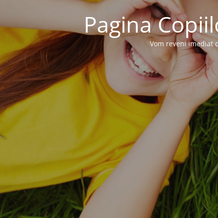
Pagina Copiil
Vom reveni imediat c