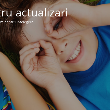
ru actualizari
im pentru intelegere.