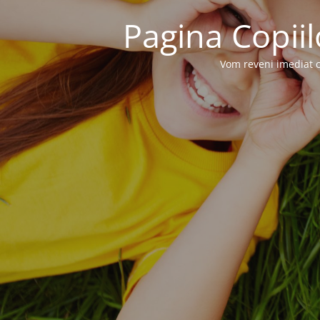
Pagina Copiil
Vom reveni imediat c