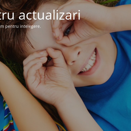
ru actualizari
im pentru intelegere.