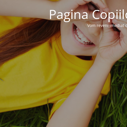
Pagina Copiil
Vom reveni imediat c