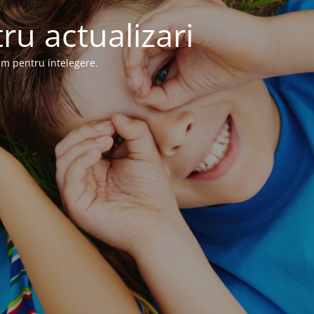
ru actualizari
im pentru intelegere.