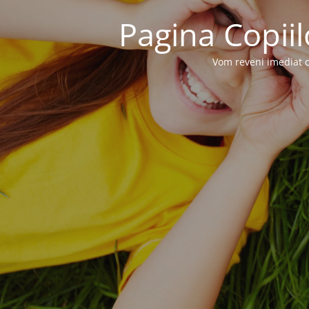
Pagina Copiil
Vom reveni imediat c