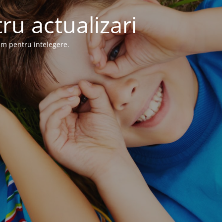
ru actualizari
im pentru intelegere.